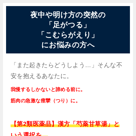
夜中や明け方の突然の
「足がつる」
「こむらがえり」
にお悩みの方へ
「また起きたらどうしよう…」そんな不
安を抱えるあなたに。
我慢するしかないと諦める前に。
筋肉の急激な痙攣（つり）に。
【第2類医薬品】漢方「芍薬甘草湯」と
いう選択を。